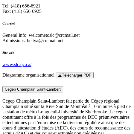
Tel: (418) 656-6921
Fax: (418) 656-6925
Courriel
General Info: welcometoslc@crcmail.net
Admissions: bettya@crcmail.net
Site web
www.slc.qc.ca/
Diagramme organisationnel
Télécharger PDF
Cégep Champlain Saint-Lambert
Cégep Champlain Saint-Lambert fait partie du Cégep régional
Champlain situé sur la Rive-Sud de Montréal à 10 minutes à pied de
la station de métro Longueuil-Université de Sherbrooke. Le cégep
constituant offre à la fois des programmes de DEC préuniversitaires
et techniques par l’entremise de la division régulière ainsi que des
cours d’attestation d’études (AEC), des cours de reconnaissance des
acquis (RAC) et des cours et activités non crédités par