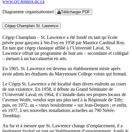
www.crc-lennox.qc.ca
Diagramme organisationnel
Télécharger PDF
Cégep Champlain St. Lawrence
Cégep Champlain – St. Lawrence a été fondé en tant qu’école
privée pour garçons à Ste-Foy en 1958 par Maurice Cardinal Roy.
En tant que cégep classique affilié à l’Université Laval, St.
Lawrence offrait un programme de huit ans – secondaire et collégial
– menant à un baccalauréat en arts.
En 1965, St. Lawrence est devenu un établissement mixte après
avoir admis les étudiants du Marymount College voisin qui fermait.
Le Cégep St. Lawrence a été localisé dans divers endroits au cours
de son existence. En 1958, il débute au Grand Séminaire de
l’Université Laval; en 1964, il s’installe dans ses propres locaux de
l’avenue Wolfe, vendus sept ans plus tard à la Régionale de Tilly;
puis, en 1972, au « vieux boulodrome » sur Jean-Dequen ; et enfin,
en 1977, à ses nouvelles installations actuelles au 790 Nérée-
Tremblay.
Au fur et à mesure que St. Lawrence change d’emplacement, il a
également évolué en tant qu’établissement d’enseignement. Après le