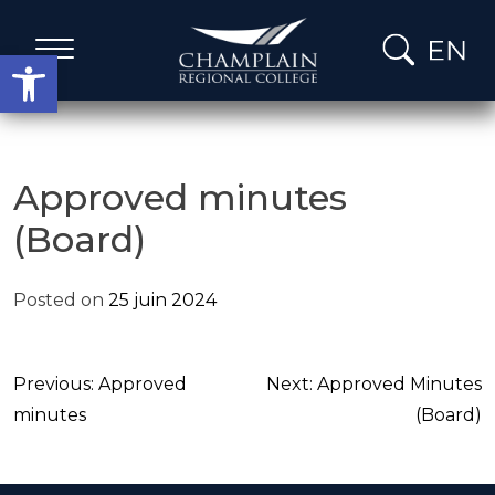
Skip
to
Open toolbar
content
Services administratifs
Approved minutes
(Board)
Le mot de nos dirigeants
Posted on
25 juin 2024
embres du conseil d’administration
 du jour, calendrier et procès-verbaux
Navigation
Previous:
Approved
Next:
Approved Minutes
de
minutes
(Board)
lan stratégique & Rapports Annuels
l'article