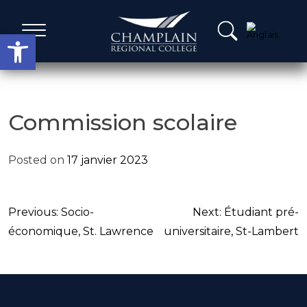
Skip
to
Open toolbar
content
Services administratifs
Commission scolaire
Le mot de nos dirigeants
Posted on
17 janvier 2023
embres du conseil d’administration
Navigation
Previous:
Socio-
Next:
Étudiant pré-
 du jour, calendrier et procès-verbaux
de
économique, St. Lawrence
universitaire, St-Lambert
l'article
lan stratégique & Rapports Annuels